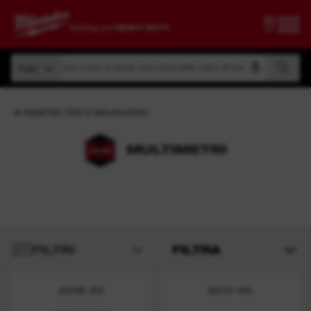
Ricerca per numero di articolo, nome del prodotto, codice del modello
Tutto
Ricerca per numero di articolo, nome del prodotto, codice del modello
Tutto
INDIETRO TEST E MISURAZIONI
MULTIMETRI
FILTRI
FILTRA
2216-40
2217-40