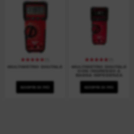
(
1
)
(
1
)
MULTIMETRO DIGITALE
MULTIMETRO DIGITALE
CON INGRESSO A
BASSA IMPEDENZA
SCOPRI DI PIÙ
SCOPRI DI PIÙ