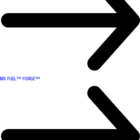
MX FUEL™ FORGE™