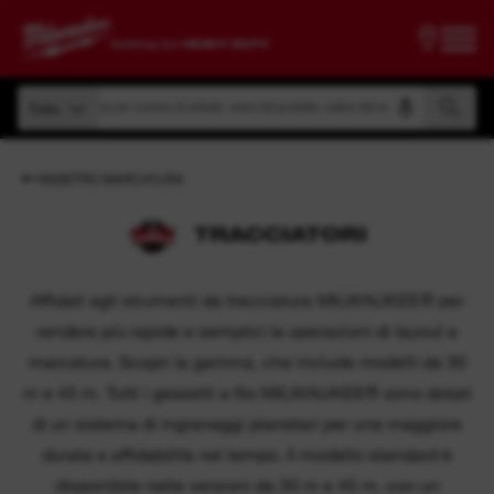
Ricerca per numero di articolo, nome del prodotto, codice del modello
Tutto
Ricerca per numero di articolo, nome del prodotto, codice del modello
Tutto
INDIETRO MARCATURA
TRACCIATORI
Affidati agli strumenti da tracciatura MILWAUKEE® per
rendere più rapide e semplici le operazioni di layout e
marcatura. Scopri la gamma, che include modelli da 30
m e 45 m. Tutti i gessetti a filo MILWAUKEE® sono dotati
di un sistema di ingranaggi planetari per una maggiore
durata e affidabilità nel tempo. Il modello standard è
disponibile nelle versioni da 30 m e 45 m, con un