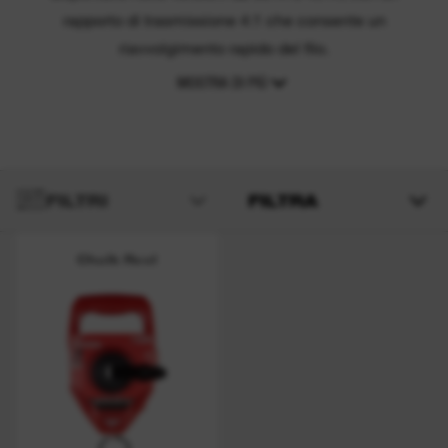
rapporto di trasmissione 4:1 che consente un
riavvolgimento rapido del filo.
MOSTRA DI PIÙ
FILTRI
FILTRA
Chalk Reel