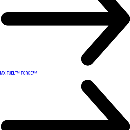
MX FUEL™ FORGE™