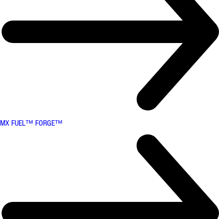
MX FUEL™ FORGE™