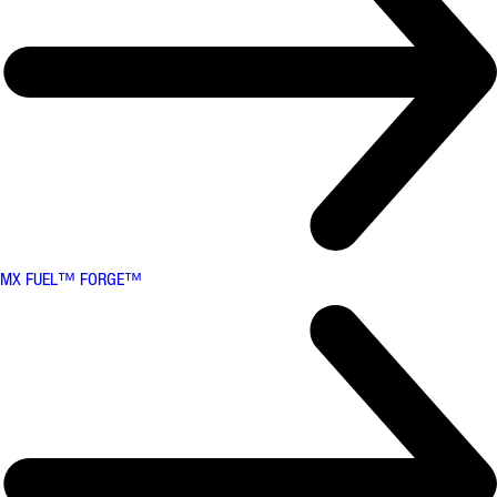
MX FUEL™ FORGE™