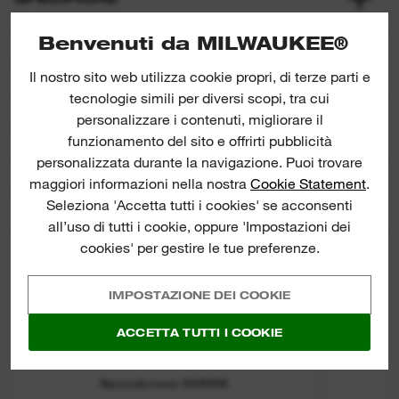
materiali medi, morbidi e abrasivi.
Benvenuti da MILWAUKEE®
COS'È INCLUSO
Il nostro sito web utilizza cookie propri, di terze parti e
tecnologie simili per diversi scopi, tra cui
personalizzare i contenuti, migliorare il
VALUTAZIONI E RECENSIONI
funzionamento del sito e offrirti pubblicità
personalizzata durante la navigazione. Puoi trovare
maggiori informazioni nella nostra
Cookie Statement
.
DOCUMENTAZIONE PRODOTTO
Seleziona 'Accetta tutti i cookies' se acconsenti
all’uso di tutti i cookie, oppure 'Impostazioni dei
cookies' per gestire le tue preferenze.
IMPOSTAZIONE DEI COOKIE
ACCETTA TUTTI I COOKIE
Speedcross DHMM