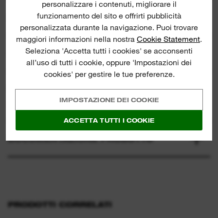
personalizzare i contenuti, migliorare il
funzionamento del sito e offrirti pubblicità
SPECIFICHE
personalizzata durante la navigazione. Puoi trovare
maggiori informazioni nella nostra
Cookie Statement
.
Seleziona 'Accetta tutti i cookies' se acconsenti
COS'È INCLUSO
all’uso di tutti i cookie, oppure 'Impostazioni dei
cookies' per gestire le tue preferenze.
VALUTAZIONI E RECENSIONI
IMPOSTAZIONE DEI COOKIE
5/5 su 1 recensioni
ACCETTA TUTTI I COOKIE
DOCUMENTAZIONE PRODOTTO
PRODOTTI CORRELATI